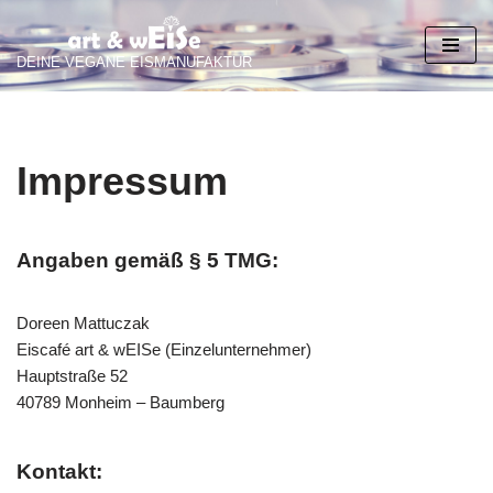
Zum
DEINE VEGANE EISMANUFAKTUR
Inhalt
springen
Impressum
Angaben gemäß § 5 TMG:
Doreen Mattuczak
Eiscafé art & wEISe (Einzelunternehmer)
Hauptstraße 52
40789 Monheim – Baumberg
Kontakt: